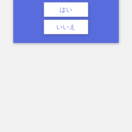
はい
いいえ
しゅー！しゅー！
(もうちょっとギャラリー欲しかったなあ…)
必死に呼吸してて見てて楽しいね～
苦しい～？
あの、これ見た目
この間やったヤツ
みたいだ
けどいいの？
アレとは別物～