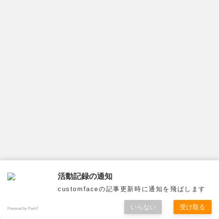
プロフィール
Ｍ∀人∀
ユルくない着ぐるみとマスクが好物な
活動記録の通知
被覆系3Dモデラーです露出は少ないですが
18歳未満の方は見ちゃダメです。
customfaceの記事更新時に通知を飛ばします
危険な行為もあるので
実際にはマネしないようにお願いします。
いらない
受け取る
Powered by Push7
事故が起こっても責任は負いかねます。